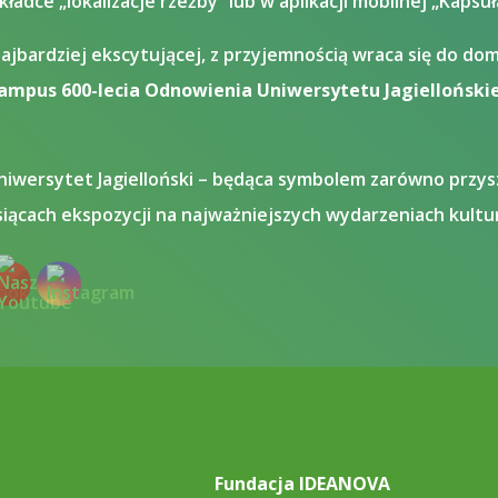
adce „lokalizacje rzeźby” lub w aplikacji mobilnej „Kapsu
najbardziej ekscytującej, z przyjemnością wraca się do d
Kampus 600-lecia Odnowienia Uniwersytetu Jagiellońskie
niwersytet Jagielloński – będąca symbolem zarówno przyszł
iącach ekspozycji na najważniejszych wydarzeniach kult
Fundacja IDEANOVA